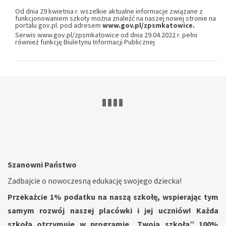
Od dnia 29 kwietnia r. wszelkie aktualne informacje związane z
funkcjonowaniem szkoły można znaleźć na naszej nowej stronie na
portalu gov.pl. pod adresem
www.gov.pl/zpsmkatowice
.
Serwis
www.gov.pl/zpsmkatowice
od dnia 29.04.2022 r. pełni
również funkcję Biuletynu Informacji Publicznej
Szanowni Państwo
Zadbajcie o nowoczesną edukację swojego dziecka!
Przekażcie 1% podatku na naszą szkołę, wspierając tym
samym rozwój naszej placówki i jej uczniów! Każda
szkoła otrzymuje w programie „Twoja szkoła” 100%