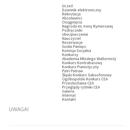
Uczeń
Dziennik elektroniczny
Rekrutacja
Absolwenci
Osiągnięcia
Nagroda im. Ireny Rymerowej
Podręczniki
Ubezpieczenie
Nauczyciel
Rezerwacje
Godni Pamięci
Komisja Socjalna
Konkursy
Akademia Młodego Waltornisty
Konkurs Kontrabasowy
Konkurs Pianistyczny
Patri Patriae
Śląski Konkurs Saksofonowy
Ogólnopolski Konkurs CEA
Przesłuchania CEA
Przeglądy rytmiki CEA
Galeria
Internat
Kontakt
UWAGA!